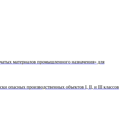
ывчатых материалов промышленного назначения» для
 опасных производственных объектов I, II, и III классов