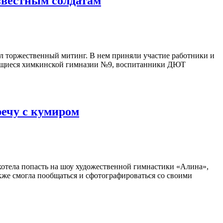
звестным солдатам
л торжественный митинг. В нем приняли участие работники и
учащиеся химкинской гимназии №9, воспитанники ДЮТ
ечу с кумиром
хотела попасть на шоу художественной гимнастики «Алина»,
кже смогла пообщаться и сфотографироваться со своими