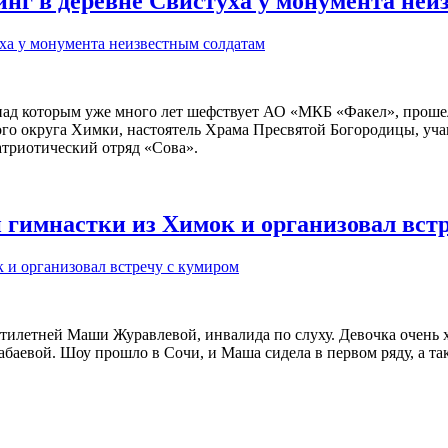
г в деревне Свистуха у монумента неи
 над которым уже много лет шефствует АО «МКБ «Факел», проше
кого округа Химки, настоятель Храма Пресвятой Богородицы, 
атриотический отряд «Сова».
гимнастки из Химок и организовал встр
тилетней Маши Журавлевой, инвалида по слуху. Девочка очень 
аевой. Шоу прошло в Сочи, и Маша сидела в первом ряду, а та