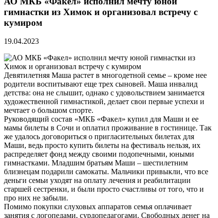
АО МКБ «Факел» исполнил мечту юной
гимнастки из Химок и организовал встречу с
кумиром
19.04.2023
Девятилетняя Маша растет в многодетной семье – кроме нее
родители воспитывают еще трех сыновей. Маша инвалид
детства: она не слышит, однако с удовольствием занимается
художественной гимнастикой, делает свои первые успехи и
мечтает о большом спорте.
Руководящий состав «МКБ «Факел» купил для Маши и ее
мамы билеты в Сочи и оплатил проживание в гостинице. Так
же удалось договориться о пригласительных билетах для
Маши, ведь просто купить билеты на фестиваль нельзя, их
распределяет фонд между своими подопечными, юными
гимнастками. Младшим братьям Маши – шестилетним
близнецам подарили самокаты. Мальчики привыкли, что все
деньги семьи уходят на оплату лечения и реабилитации
старшей сестренки, и были просто счастливы от того, что и
про них не забыли.
Помимо покупки слуховых аппаратов семья оплачивает
занятия с логопедами, сурдопедагогами. Свободных денег на