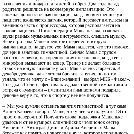
развлечения и подарки для детей в обрез. Два года назад
родители решились на кохлеарную имплантацию. Это
сложная дорогостоящая операция, когда во внутреннее ухо
пациента вживляется датчик, который передает импульсы на
внешнюю часть с процессором, которая располагается на
голове пациента. После операции Маша начала различать
звуки разных музыкальных инструментов, слышать музыку.
Через три года Маше предстоит перенести вторую
имплантацию, на другое ухо. Мама надеется, что это поможет
дочери в занятиях гимнастикой. Сейчас Маша с трудом
распознает звуки, на соревнованиях не слышит, когда ее в
микрофон вызывают на ковер. Тренер не делает больших
ставок на юную гимнастку, хотя Маша очень старается. В
декабре девочка даже хотела бросить занятия, но потом
узнала, что ее мечту с «Елки желаний» выбрал МКБ «Факел».
Поездка в Сочи на фестиваль художественной гимнастики и
встреча с кумирами – именитыми гимнастками подарила
девочке веру в то, что в спорте у нее все получится.
– Мы уже думали оставить занятия гимнастикой, а тут сама
Алина Кабаева говорит Маше, что у нее все получится! Это
просто невероятно! Получить слова поддержки Машеньке
удалось и от ее кумиров олимпийских чемпионок сестер
Авериных. Автограф Дины и Арины Авериных Маша
бережет как память о новогоднем чуде, которое исполнилось