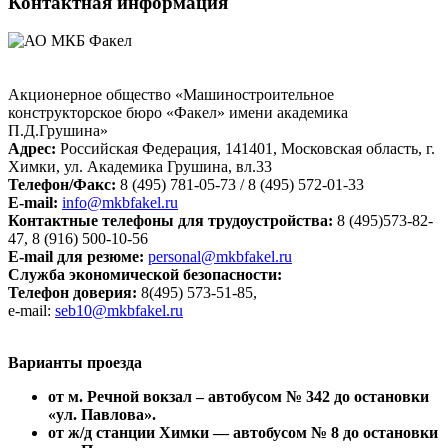
Контактная информация
Акционерное общество «Машиностроительное
конструкторское бюро «Факел» имени академика
П.Д.Грушина»
Адрес:
Российская Федерация,
141401
,
Московская область, г.
Химки
,
ул. Академика Грушина, вл.33
Телефон/Факс:
8 (495) 781-05-73 / 8 (495) 572-01-33
E-mail:
info@mkbfakel.ru
Контактные телефоны для трудоустройства:
8 (495)573-82-
47, 8 (916) 500-10-56
E-mail для резюме
:
personal@mkbfakel.ru
С
лужба экономической безопасности:
Телефон доверия:
8(495) 573-51-85,
e-mail:
seb10@mkbfakel.ru
Варианты проезда
от м. Речной вокзал – автобусом № 342 до остановки
«ул. Павлова».
от ж/д станции Химки — автобусом № 8 до остановки